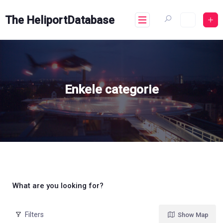
Skip
to
The HeliportDatabase
content
Enkele categorie
What are you looking for?
Filters
Show Map