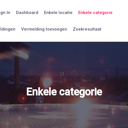
ign In
Dashboard
Enkele locatie
Enkele categorie
eldingen
Vermelding toevoegen
Zoekresultaat
Enkele categorie