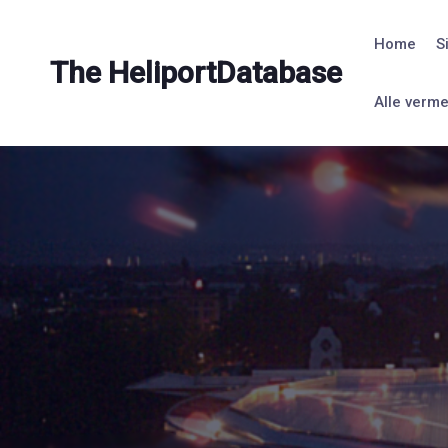
Skip
to
Home
S
content
The HeliportDatabase
Alle verm